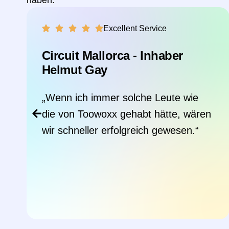
haben.
Excellent Service
Dr. Thumm GmbH - Inhaber
Florian Thumm
„Sehr angenehme professionelle
Zusammenarbeit. Man begegnet sich
immer auf Augenhöhe und direktem
Austausch. Bester Support!“