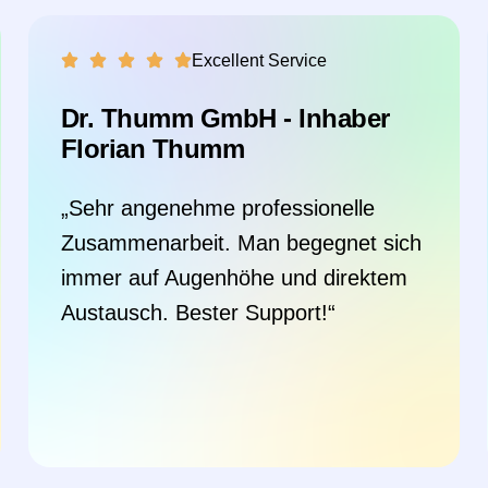
Excellent Service
EDOC AS GmbH - Prokurist
Malte Prien
„Schnelle Reaktion. Der Support war
so wie man sich ihn wünscht. Die
Arbeit erfolgt Lösungsorientiert.
Immer mit dem Fokus eine langfristig
funktionierende Lösung zu
implementieren.“