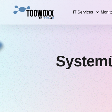
IT Services
Monito
Systemü