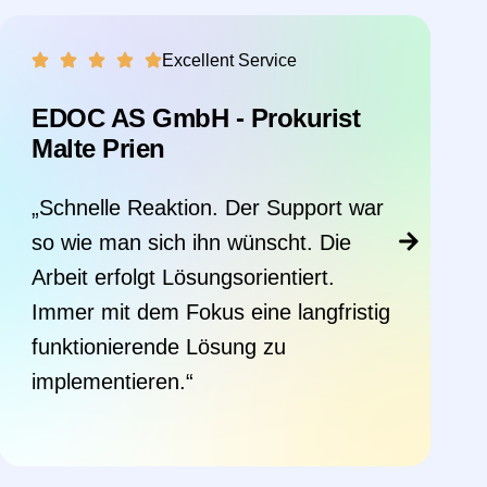
Excellent Service
Hugo Frosch GmbH -
Geschäftsführer Hugo Frosch
„Wir sind sehr zufrieden. Das
Toowoxx-Team ist schon langjährig
zuständig für unser gesamtes EDV-
System. Auch bei kleineren IT-, oder
User-Anliegen unserer Mitarbeiter
bekommen wir immer schnelle,
konstruktive Hilfe.“