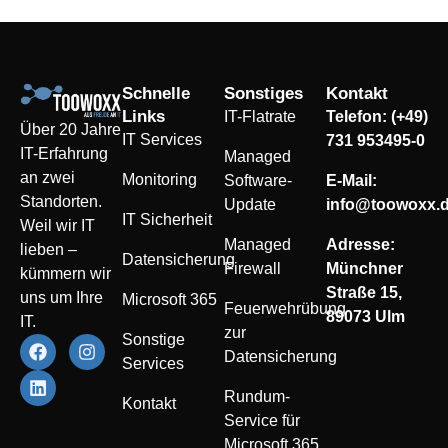
Schnelle
Sonstiges
Kontakt
Links
IT-Flatrate
Telefon: (+49)
Über 20 Jahre
IT Services
731 953495-0
IT-Erfahrung
Managed
an zwei
Monitoring
Software-
E-Mail:
Standorten.
Update
info@toowoxx.
IT Sicherheit
Weil wir IT
Managed
Adresse:
lieben –
Datensicherung
Firewall
Münchner
kümmern wir
Straße 15,
uns um Ihre
Microsoft 365
Feuerwehrübung
89073 Ulm
IT.
zur
Sonstige
Datensicherung
Services
Rundum-
Kontakt
Service für
Microsoft 365