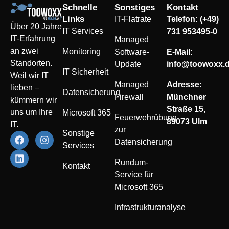
Schnelle
Sonstiges
Kontakt
Links
IT-Flatrate
Telefon: (+49)
Über 20 Jahre
IT Services
731 953495-0
IT-Erfahrung
Managed
an zwei
Monitoring
Software-
E-Mail:
Standorten.
Update
info@toowoxx.
IT Sicherheit
Weil wir IT
Managed
Adresse:
lieben –
Datensicherung
Firewall
Münchner
kümmern wir
Straße 15,
uns um Ihre
Microsoft 365
Feuerwehrübung
89073 Ulm
IT.
zur
Sonstige
Datensicherung
Services
Rundum-
Kontakt
Service für
Microsoft 365
Infrastrukturanalyse