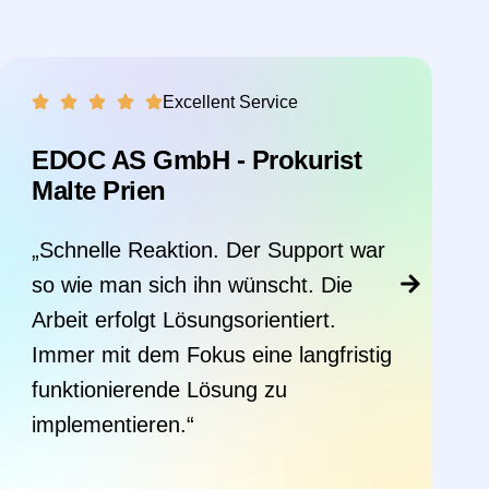
Excellent Service
Hugo Frosch GmbH -
Geschäftsführer Hugo Frosch
„Wir sind sehr zufrieden. Das
Toowoxx-Team ist schon langjährig
zuständig für unser gesamtes EDV-
System. Auch bei kleineren IT-, oder
User-Anliegen unserer Mitarbeiter
bekommen wir immer schnelle,
konstruktive Hilfe.“