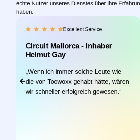
echte Nutzer unseres Dienstes über ihre Erfahru
haben.
Excellent Service
Dr. Thumm GmbH - Inhaber
Florian Thumm
„Sehr angenehme professionelle
Zusammenarbeit. Man begegnet sich
immer auf Augenhöhe und direktem
Austausch. Bester Support!“