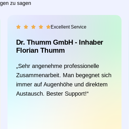
ngen zu sagen
Excellent Service
EDOC AS GmbH - Prokurist
Malte Prien
„Schnelle Reaktion. Der Support war
so wie man sich ihn wünscht. Die
Arbeit erfolgt Lösungsorientiert.
Immer mit dem Fokus eine langfristig
funktionierende Lösung zu
implementieren.“