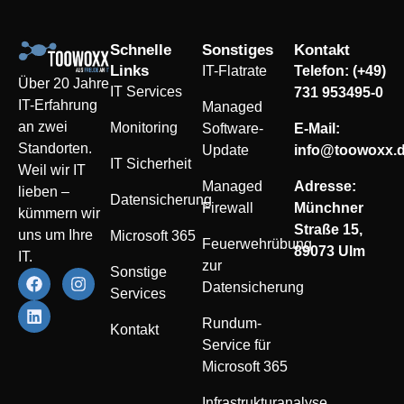
Schnelle
Sonstiges
Kontakt
Links
IT-Flatrate
Telefon: (+49)
Über 20 Jahre
IT Services
731 953495-0
IT-Erfahrung
Managed
an zwei
Monitoring
Software-
E-Mail:
Standorten.
Update
info@toowoxx.
IT Sicherheit
Weil wir IT
Managed
Adresse:
lieben –
Datensicherung
Firewall
Münchner
kümmern wir
Straße 15,
uns um Ihre
Microsoft 365
Feuerwehrübung
89073 Ulm
IT.
zur
Sonstige
Datensicherung
Services
Rundum-
Kontakt
Service für
Microsoft 365
Infrastrukturanalyse