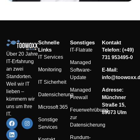
Schnelle
Sonstiges
Kontakt
Links
IT-Flatrate
Telefon: (+49)
Über 20 Jahre
IT Services
731 953495-0
IT-Erfahrung
Managed
an zwei
Monitoring
Software-
E-Mail:
Standorten.
Update
info@toowoxx.
IT Sicherheit
Weil wir IT
Managed
Adresse:
lieben –
Datensicherung
Firewall
Münchner
kümmern wir
Straße 15,
uns um Ihre
Microsoft 365
Feuerwehrübung
89073 Ulm
IT.
zur
Sonstige
Datensicherung
Services
Rundum-
Kontakt